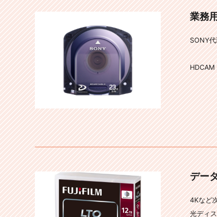
業務
SONY
HDCAM
デー
4Kなど
光ディス