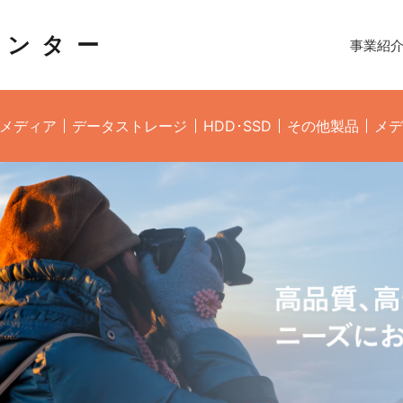
センター
事業紹
メディア
データストレージ
HDD･SSD
その他製品
メ