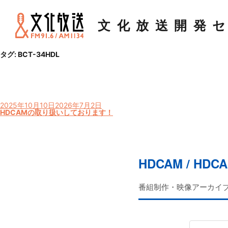
文化放送
開発
タグ:
BCT-34HDL
投
2025年10月10日
2026年7月2日
稿
HDCAMの取り扱いしております！
日:
HDCAM / H
番組制作・映像アーカイブ