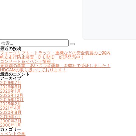
検
索:
検
最近の投稿
索
フォークリフト・トラック・重機などの安全装置のご案内
帆立走行防止装置・D-LIMID 好評発売中！
コンサート＆イベント情報！
東京都の事業「あいさつ音楽劇」を弊社で受託しました！
HDCAMの取り扱いしております！
最近のコメント
アーカイブ
2026年7月
2026年6月
2026年1月
2025年12月
2025年10月
2025年2月
2021年4月
2020年8月
2019年7月
2000年2月
2000年1月
カテゴリー
イベント企画