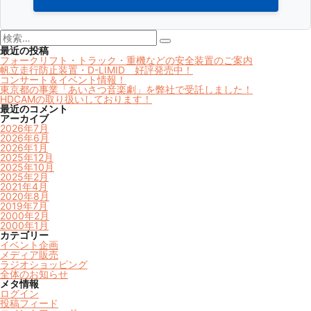
検
索:
検
最近の投稿
索
フォークリフト・トラック・重機などの安全装置のご案内
帆立走行防止装置・D-LIMID 好評発売中！
コンサート＆イベント情報！
東京都の事業「あいさつ音楽劇」を弊社で受託しました！
HDCAMの取り扱いしております！
最近のコメント
アーカイブ
2026年7月
2026年6月
2026年1月
2025年12月
2025年10月
2025年2月
2021年4月
2020年8月
2019年7月
2000年2月
2000年1月
カテゴリー
イベント企画
メディア販売
ラジオショッピング
全体のお知らせ
メタ情報
ログイン
投稿フィード