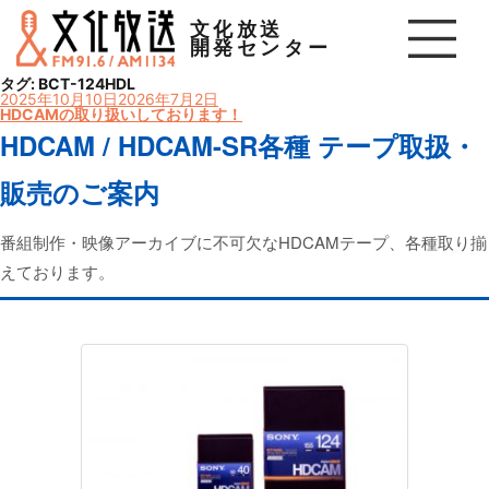
文化放送
開発センター
タグ:
BCT-124HDL
投
2025年10月10日
2026年7月2日
稿
HDCAMの取り扱いしております！
日:
HDCAM / HDCAM-SR各種 テープ取扱・
販売のご案内
番組制作・映像アーカイブに不可欠なHDCAMテープ、各種取り揃
えております。