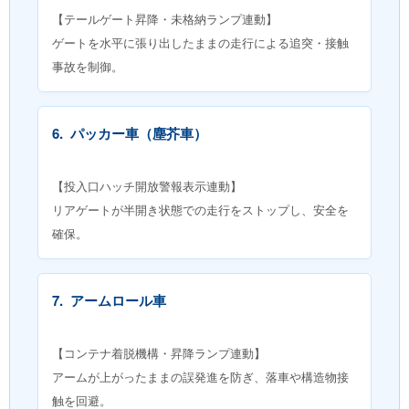
【テールゲート昇降・未格納ランプ連動】
ゲートを水平に張り出したままの走行による追突・接触
事故を制御。
6.
パッカー車（塵芥車）
【投入口ハッチ開放警報表示連動】
リアゲートが半開き状態での走行をストップし、安全を
確保。
7.
アームロール車
【コンテナ着脱機構・昇降ランプ連動】
アームが上がったままの誤発進を防ぎ、落車や構造物接
触を回避。