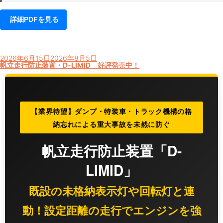
詳細PDFを見る
投
2026年6月15日
2026年8月5日
稿
帆立走行防止装置・D-LIMID 好評発売中！
日:
【業界待望】ダンプ・特装車・トラック機構の格
納忘れによる重大事故を未然に防ぐ
帆立走行防止装置「D-
LIMID」
既設の未格納表示灯や回転灯と連
動！設定距離の走行でエンジンを強