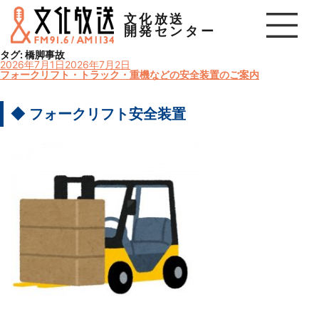
文化放送
開発センター
タグ:
橋脚事故
投
2026年7月1日
2026年7月2日
稿
フォークリフト・トラック・重機などの安全装置のご案内
日:
◆ フォークリフト安全装置