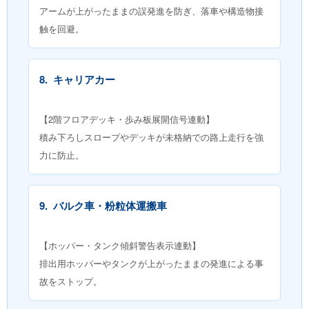
アームが上がったままの誤発進を防ぎ、落車や構造物接
触を回避。
8.
キャリアカー
【2階フロアデッキ・歩み板展開信号連動】
積み下ろしスロープやデッキが未格納での路上走行を強
力に防止。
9.
バルク車・粉粒体運搬車
【ホッパー・タンク傾斜警告表示連動】
排出用ホッパーやタンクが上がったままの発進による事
故をストップ。