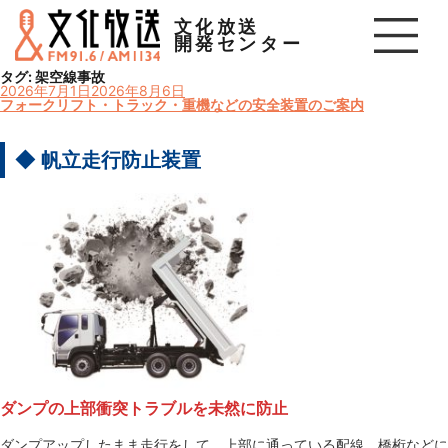
文化放送
開発センター
タグ:
架空線事故
投
2026年7月1日
2026年8月6日
稿
フォークリフト・トラック・重機などの安全装置のご案内
日:
◆ 帆立走行防止装置
ダンプの上部衝突トラブルを未然に防止
ダンプアップしたまま走行をして、上部に通っている配線、橋桁などに