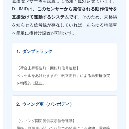
近接センサー等を設置して感知・点灯させています。
D-LIMIDは、
このセンサーから発信される動作信号を
直接受けて連動するシステムです
。そのため、未格納
を知らせる信号線が存在していれば、あらゆる特装車
へ簡単に後付け設置が可能です。
1.
ダンプトラック
【荷台上昇警告灯・回転灯信号連動】
ベッセルをあげたままの「帆立走行」による高架橋激突
を物理的に阻止。
2.
ウィング車（バンボディ）
【ウィング開閉警告表示信号連動】
屋根・側面扉が開いた状態での発進による建物・電線接