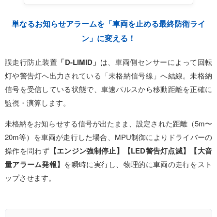
単なるお知らせアラームを「車両を止める最終防衛ライ
ン」に変える！
誤走行防止装置
「D-LIMID」
は、車両側センサーによって回転
灯や警告灯へ出力されている「未格納信号線」へ結線。未格納
信号を受信している状態で、車速パルスから移動距離を正確に
監視・演算します。
未格納をお知らせする信号が出たまま、設定された距離（5m〜
20m等）を車両が走行した場合、MPU制御によりドライバーの
操作を問わず
【エンジン強制停止】【LED警告灯点滅】【大音
量アラーム発報】
を瞬時に実行し、物理的に車両の走行をスト
ップさせます。