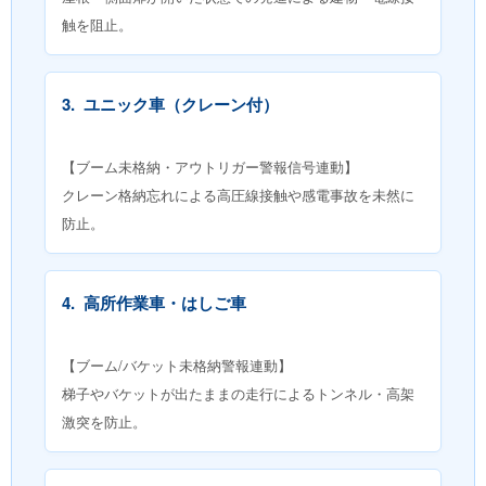
触を阻止。
3.
ユニック車（クレーン付）
【ブーム未格納・アウトリガー警報信号連動】
クレーン格納忘れによる高圧線接触や感電事故を未然に
防止。
4.
高所作業車・はしご車
【ブーム/バケット未格納警報連動】
梯子やバケットが出たままの走行によるトンネル・高架
激突を防止。