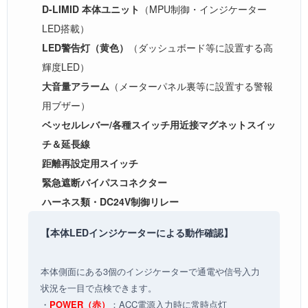
D-LIMID 本体ユニット
（MPU制御・インジケーター
LED搭載）
LED警告灯（黄色）
（ダッシュボード等に設置する高
輝度LED）
大音量アラーム
（メーターパネル裏等に設置する警報
用ブザー）
ベッセルレバー/各種スイッチ用近接マグネットスイッ
チ＆延長線
距離再設定用スイッチ
緊急遮断バイパスコネクター
ハーネス類・DC24V制御リレー
【本体LEDインジケーターによる動作確認】
本体側面にある3個のインジケーターで通電や信号入力
状況を一目で点検できます。
・
POWER（赤）
：ACC電源入力時に常時点灯