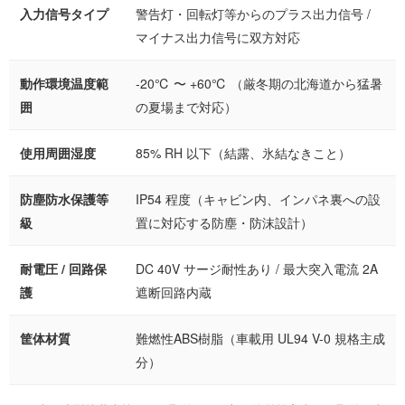
入力信号タイプ
警告灯・回転灯等からのプラス出力信号 /
マイナス出力信号に双方対応
動作環境温度範
-20℃ 〜 +60℃ （厳冬期の北海道から猛暑
囲
の夏場まで対応）
使用周囲湿度
85% RH 以下（結露、氷結なきこと）
防塵防水保護等
IP54 程度（キャビン内、インパネ裏への設
級
置に対応する防塵・防沫設計）
耐電圧 / 回路保
DC 40V サージ耐性あり / 最大突入電流 2A
護
遮断回路内蔵
筐体材質
難燃性ABS樹脂（車載用 UL94 V-0 規格主成
分）