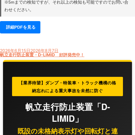
※5mまでの検知ですが、それ以上の検知も可能ですのでお問い合
わせください。
詳細PDFを見る
投
2026年6月15日
2026年8月7日
稿
帆立走行防止装置・D-LIMID 好評発売中！
日:
【業界待望】ダンプ・特装車・トラック機構の格
納忘れによる重大事故を未然に防ぐ
帆立走行防止装置「D-
LIMID」
既設の未格納表示灯や回転灯と連