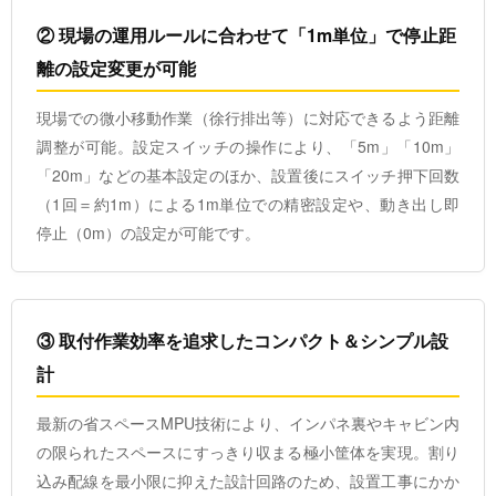
② 現場の運用ルールに合わせて「1m単位」で停止距
離の設定変更が可能
現場での微小移動作業（徐行排出等）に対応できるよう距離
調整が可能。設定スイッチの操作により、「5m」「10m」
「20m」などの基本設定のほか、設置後にスイッチ押下回数
（1回＝約1m）による1m単位での精密設定や、動き出し即
停止（0m）の設定が可能です。
③ 取付作業効率を追求したコンパクト＆シンプル設
計
最新の省スペースMPU技術により、インパネ裏やキャビン内
の限られたスペースにすっきり収まる極小筐体を実現。割り
込み配線を最小限に抑えた設計回路のため、設置工事にかか