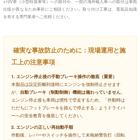
※12V車（小型特装車等）への取付や、一部の海外輸入車への取付は車両
仕様が異なるため事前にご相談ください。取り付け工事は、電装品知識
を有する専門業者へご依頼ください。
確実な事故防止のために：現場運用と施
工上の注意事項
1. エンジン停止後の手動ブレーキ操作の徹底（重要）
本製品は設定距離到達時にエンジンを強制停止させます
が、
自動ブレーキ（制動制御）機能は備わっていません
。
エンジン停止後も車両は慣性で空走するため、「作動時は
ただちにフットブレーキを踏んで停止する」ようドライバ
ーへの安全教育を徹底してください。
2. エンジンの正しい再始動手順
作動後、レバーやスイッチを操作して未格納警告灯（回転