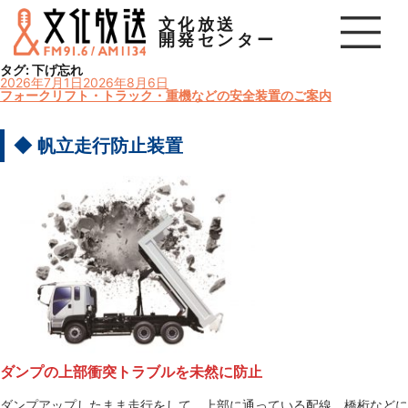
文化放送
開発センター
タグ:
下げ忘れ
投
2026年7月1日
2026年8月6日
稿
フォークリフト・トラック・重機などの安全装置のご案内
日:
◆ 帆立走行防止装置
ダンプの上部衝突トラブルを未然に防止
ダンプアップしたまま走行をして、上部に通っている配線、橋桁などに