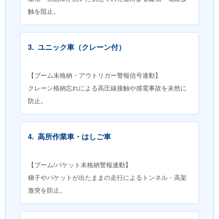
触を阻止。
3.
ユニック車（クレーン付）
【ブーム未格納・アウトリガー警報信号連動】
クレーン格納忘れによる高圧線接触や感電事故を未然に
防止。
4.
高所作業車・はしご車
【ブーム/バケット未格納警報連動】
梯子やバケットが出たままの走行によるトンネル・高架
激突を防止。