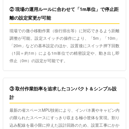
② 現場の運用ルールに合わせて「1m単位」で停止距
離の設定変更が可能
現場での微小移動作業（徐行排出等）に対応できるよう距離
調整が可能。設定スイッチの操作により、「5m」「10m」
「20m」などの基本設定のほか、設置後にスイッチ押下回数
（1回＝約1m）による1m単位での精密設定や、動き出し即
停止（0m）の設定が可能です。
③ 取付作業効率を追求したコンパクト＆シンプル設
計
最新の省スペースMPU技術により、インパネ裏やキャビン内
の限られたスペースにすっきり収まる極小筐体を実現。割り
込み配線を最小限に抑えた設計回路のため、設置工事にかか