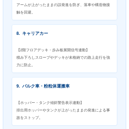
アームが上がったままの誤発進を防ぎ、落車や構造物接
触を回避。
8.
キャリアカー
【2階フロアデッキ・歩み板展開信号連動】
積み下ろしスロープやデッキが未格納での路上走行を強
力に防止。
9.
バルク車・粉粒体運搬車
【ホッパー・タンク傾斜警告表示連動】
排出用ホッパーやタンクが上がったままの発進による事
故をストップ。