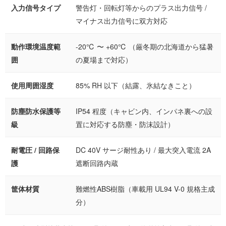
入力信号タイプ
警告灯・回転灯等からのプラス出力信号 /
マイナス出力信号に双方対応
動作環境温度範
-20℃ 〜 +60℃ （厳冬期の北海道から猛暑
囲
の夏場まで対応）
使用周囲湿度
85% RH 以下（結露、氷結なきこと）
防塵防水保護等
IP54 程度（キャビン内、インパネ裏への設
級
置に対応する防塵・防沫設計）
耐電圧 / 回路保
DC 40V サージ耐性あり / 最大突入電流 2A
護
遮断回路内蔵
筐体材質
難燃性ABS樹脂（車載用 UL94 V-0 規格主成
分）