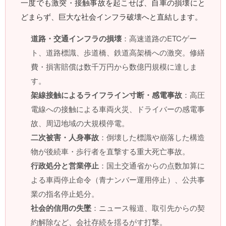
一度でも激突・接触事故を起こせば、自車の損壊にと
どまらず、巨大な社会インフラ破壊へと直結します。
道路・交通インフラの損壊
：高速道路のETCゲー
ト、道路標識、歩道橋、鉄道高架橋への激突。修繕
費・損害賠償は数千万円から数億円規模に達しま
す。
架線接触によるライフライン寸断・感電事故
：高圧
電線への接触による車両火災、ドライバーの感電事
故、周辺地域の大規模停電。
二次被害・人身事故
：倒壊した標識や崩落した構造
物が後続車・歩行者を直撃する重大死亡事故。
行政処分と営業停止
：国土交通省からの点数加算に
よる車両停止命令（青ナンバー運用停止）、公共事
業の指名停止処分。
社会的信用の失墜
：ニュース報道、取引先からの契
約解除など、会社存続を揺るがす打撃。