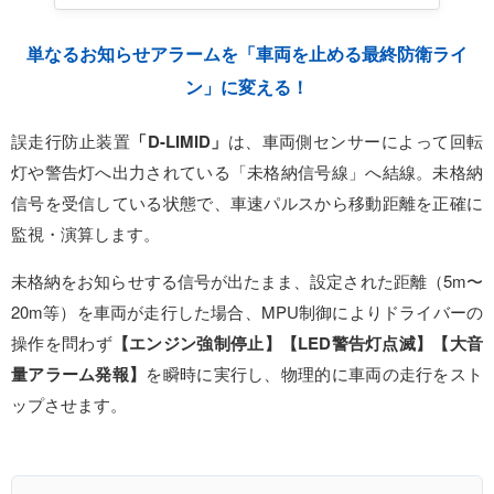
単なるお知らせアラームを「車両を止める最終防衛ライ
ン」に変える！
誤走行防止装置
「D-LIMID」
は、車両側センサーによって回転
灯や警告灯へ出力されている「未格納信号線」へ結線。未格納
信号を受信している状態で、車速パルスから移動距離を正確に
監視・演算します。
未格納をお知らせする信号が出たまま、設定された距離（5m〜
20m等）を車両が走行した場合、MPU制御によりドライバーの
操作を問わず
【エンジン強制停止】【LED警告灯点滅】【大音
量アラーム発報】
を瞬時に実行し、物理的に車両の走行をスト
ップさせます。