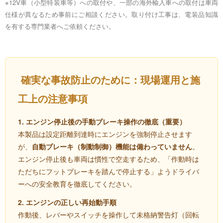
※12V車（小型特装車等）への取付や、一部の海外輸入車への取付は車両
仕様が異なるため事前にご相談ください。取り付け工事は、電装品知識
を有する専門業者へご依頼ください。
確実な事故防止のために：現場運用と施
工上の注意事項
1. エンジン停止後の手動ブレーキ操作の徹底（重要）
本製品は設定距離到達時にエンジンを強制停止させます
が、
自動ブレーキ（制動制御）機能は備わっていません
。
エンジン停止後も車両は慣性で空走するため、「作動時は
ただちにフットブレーキを踏んで停止する」ようドライバ
ーへの安全教育を徹底してください。
2. エンジンの正しい再始動手順
作動後、レバーやスイッチを操作して未格納警告灯（回転