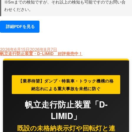
※5mまでの検知ですが、それ以上の検知も可能ですのでお問い合
わせください。
詳細PDFを見る
投
2026年6月15日
2026年8月7日
稿
帆立走行防止装置・D-LIMID 好評発売中！
日:
【業界待望】ダンプ・特装車・トラック機構の格
納忘れによる重大事故を未然に防ぐ
帆立走行防止装置「D-
LIMID」
既設の未格納表示灯や回転灯と連