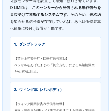
近接センサー等を設置して感知・点灯させています。
D-LIMIDは、
このセンサーから発信される動作信号を
直接受けて連動するシステムです
。そのため、未格納
を知らせる信号線が存在していれば、あらゆる特装車
へ簡単に後付け設置が可能です。
1.
ダンプトラック
【荷台上昇警告灯・回転灯信号連動】
ベッセルをあげたままの「帆立走行」による高架橋激突
を物理的に阻止。
2.
ウィング車（バンボディ）
【ウィング開閉警告表示信号連動】
屋根・側面扉が開いた状態での発進による建物・電線接