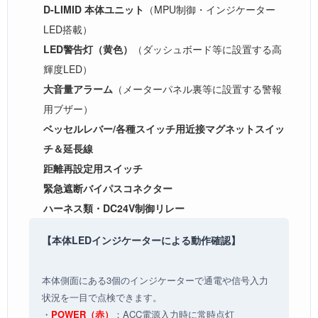
D-LIMID 本体ユニット
（MPU制御・インジケーター
LED搭載）
LED警告灯（黄色）
（ダッシュボード等に設置する高
輝度LED）
大音量アラーム
（メーターパネル裏等に設置する警報
用ブザー）
ベッセルレバー/各種スイッチ用近接マグネットスイッ
チ＆延長線
距離再設定用スイッチ
緊急遮断バイパスコネクター
ハーネス類・DC24V制御リレー
【本体LEDインジケーターによる動作確認】
本体側面にある3個のインジケーターで通電や信号入力
状況を一目で点検できます。
・
POWER（赤）
：ACC電源入力時に常時点灯