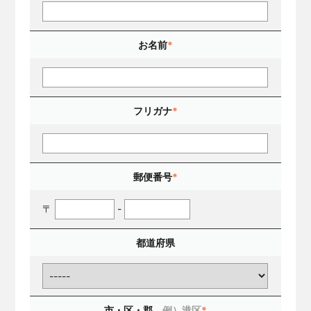
お名前
*
フリガナ
*
郵便番号
*
〒
-
都道府県
市・区・郡
例）港区
*